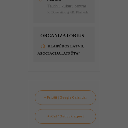
Tautinių kultūrų centras
K. Donelaičio g. 6B, Klaipėda
ORGANIZATORIUS
KLAIPĖDOS LATVIŲ
ASOCIACIJA „ATPŪTA“
+ Pridėti į Google Calendar
+ iCal / Outlook export