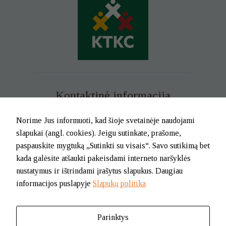
Kontaktinė informacija
Mob. tel. +370 699 73 229
Norime Jus informuoti, kad šioje svetainėje naudojami
Tel. (0-46) 21 02 83
slapukai (angl. cookies). Jeigu sutinkate, prašome,
El.p. info@klaipedatkc.lt
paspauskite mygtuką „Sutinkti su visais“. Savo sutikimą bet
kada galėsite atšaukti pakeisdami interneto naršyklės
K. Donelaičio g. 6B, Klaipėda
nustatymus ir ištrindami įrašytus slapukus. Daugiau
informacijos puslapyje
Slapukų politika
I-V nuo 8.00 iki 17.00.
Pietų pertrauka nuo 12.00 iki 12.45
Parinktys