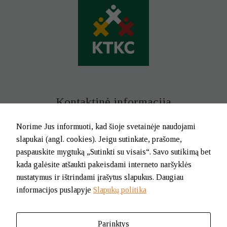
Kontaktinė informacija
Mob. tel. +370 699 73 229
Norime Jus informuoti, kad šioje svetainėje naudojami
Tel. (0-46) 21 02 83
slapukai (angl. cookies). Jeigu sutinkate, prašome,
El.p. info@klaipedatkc.lt
paspauskite mygtuką „Sutinkti su visais“. Savo sutikimą bet
kada galėsite atšaukti pakeisdami interneto naršyklės
K. Donelaičio g. 6B, Klaipėda
nustatymus ir ištrindami įrašytus slapukus. Daugiau
informacijos puslapyje
Slapukų politika
I-V nuo 8.00 iki 17.00.
Pietų pertrauka nuo 12.00 iki 12.45
Parinktys