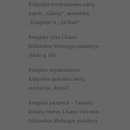
Klaipėdos bendruomenės namų
kapela „Guboja“, ansambliai
„Klaipėda“ ir „JūrAinė“.
Renginys vyks I.Kanto
bibliotekos Melnragės padalinyje
(Molo g. 60).
Renginio organizatorius –
Klaipėdos apskrities latvių
asociacija „Atpūta“.
Renginio partneriai – Tautinių
kultūrų centras, I.Kanto viešosios
bibliotekos Melnragės padalinys.