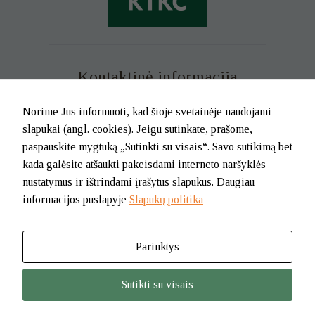
Kontaktinė informacija
Mob. tel. +370 699 73 229
Norime Jus informuoti, kad šioje svetainėje naudojami
Tel. (0-46) 21 02 83
slapukai (angl. cookies). Jeigu sutinkate, prašome,
El.p. info@klaipedatkc.lt
paspauskite mygtuką „Sutinkti su visais“. Savo sutikimą bet
kada galėsite atšaukti pakeisdami interneto naršyklės
K. Donelaičio g. 6B, Klaipėda
nustatymus ir ištrindami įrašytus slapukus. Daugiau
informacijos puslapyje
Slapukų politika
I-V nuo 8.00 iki 17.00.
Pietų pertrauka nuo 12.00 iki 12.45
Parinktys
© 2026. BĮ Klaipėdos m. savivaldybės Tautinių kultūrų centras
Sutikti su visais
Jūsų nus
šio turi