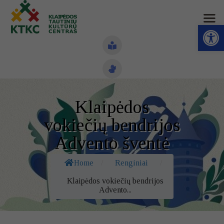
Open toolbar
Naujienos
Klaipėdos
Struktūra ir kontaktai
vokiečių bendrijos
Veiklos sritys
Advento šventė
Administracinė informacija
Home
/
Renginiai
/
Kontaktai
Klaipėdos vokiečių bendrijos
Advento...