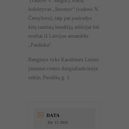
(vadovė V. Snigur), šokių
kolektyvas „Suvenyr“ (vadovė N.
Černyšova), taip pat pasirodys
kitų tautinių bendrijų atlikėjai bei
svečiai iš Latvijos ansamblis
„Paulinka“.
Renginys vyks Karalienės Luizės
jaunimo centro daugiafunkcinėje
salėje, Puodžių g. 1.
DATA
Bir 13 2026