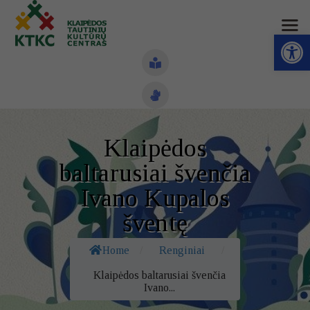
Open toolbar
Naujienos
Klaipėdos
Struktūra ir kontaktai
baltarusiai švenčia
Veiklos sritys
Ivano Kupalos
šventę
Administracinė informacija
Kontaktai
Home
/
Renginiai
/
Klaipėdos baltarusiai švenčia
Ivano...