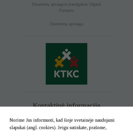
Duomenų apsaugos pareigūnas
Digital
Partners
Duomenų apsauga
Kontaktinė informacija
Mob. tel. +370 699 73 229
Norime Jus informuoti, kad šioje svetainėje naudojami
Tel. (0-46) 21 02 83
slapukai (angl. cookies). Jeigu sutinkate, prašome,
El.p. info@klaipedatkc.lt