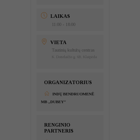
LAIKAS
11:00 - 18:00
VIETA
Tautinių kultūrų centras
K. Donelaičio g. 6B, Klaipėda
ORGANIZATORIUS
INDŲ BENDRUOMENĖ
MB „DUBEY“
RENGINIO
PARTNERIS