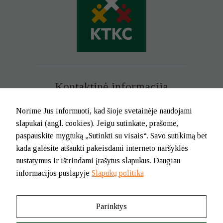
Kontaktinė informacija
Mob. tel. +370 699 73 229
Norime Jus informuoti, kad šioje svetainėje naudojami
Tel. (0-46) 21 02 83
slapukai (angl. cookies). Jeigu sutinkate, prašome,
El.p. info@klaipedatkc.lt
paspauskite mygtuką „Sutinkti su visais“. Savo sutikimą bet
kada galėsite atšaukti pakeisdami interneto naršyklės
K. Donelaičio g. 6B, Klaipėda
nustatymus ir ištrindami įrašytus slapukus. Daugiau
informacijos puslapyje
Slapukų politika
I-V nuo 8.00 iki 17.00.
Pietų pertrauka nuo 12.00 iki 12.45
Parinktys