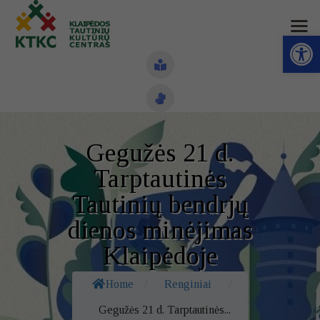
Open toolbar
Naujienos
Gegužės 21 d.
Struktūra ir kontaktai
Tarptautinės
Veiklos sritys
Tautinių bendrjų
dienos minėjimas
Administracinė informacija
Klaipėdoje
Kontaktai
Home
/
Renginiai
/
Gegužės 21 d. Tarptautinės...