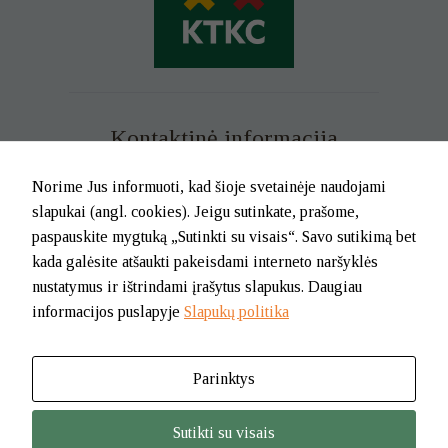
Kontaktinė informacija
Mob. tel. +370 699 73 229
Norime Jus informuoti, kad šioje svetainėje naudojami
Tel. (0-46) 21 02 83
slapukai (angl. cookies). Jeigu sutinkate, prašome,
El.p. info@klaipedatkc.lt
paspauskite mygtuką „Sutinkti su visais“. Savo sutikimą bet
kada galėsite atšaukti pakeisdami interneto naršyklės
K. Donelaičio g. 6B, Klaipėda
nustatymus ir ištrindami įrašytus slapukus. Daugiau
informacijos puslapyje
Slapukų politika
I-V nuo 8.00 iki 17.00.
Pietų pertrauka nuo 12.00 iki 12.45
Parinktys
© 2026. BĮ Klaipėdos m. savivaldybės Tautinių kultūrų centras
Sutikti su visais
Jūsų nus