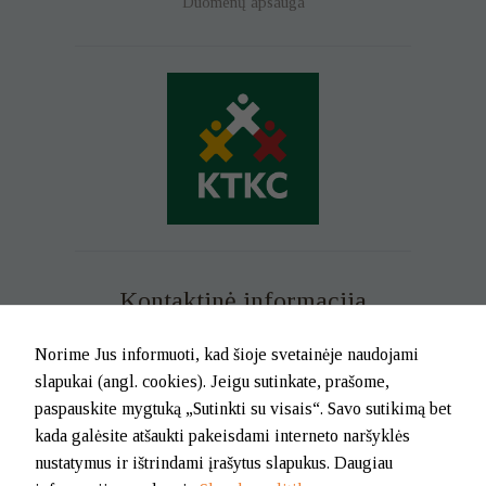
Duomenų apsauga
Kontaktinė informacija
Mob. tel. +370 699 73 229
Norime Jus informuoti, kad šioje svetainėje naudojami
Tel. (0-46) 21 02 83
slapukai (angl. cookies). Jeigu sutinkate, prašome,
El.p. info@klaipedatkc.lt
paspauskite mygtuką „Sutinkti su visais“. Savo sutikimą bet
kada galėsite atšaukti pakeisdami interneto naršyklės
K. Donelaičio g. 6B, Klaipėda
nustatymus ir ištrindami įrašytus slapukus. Daugiau