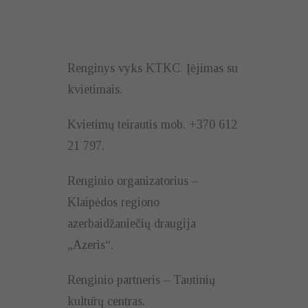
Renginys vyks KTKC. Įėjimas su
kvietimais.
Kvietimų teirautis mob. +370 612
21 797.
Renginio organizatorius –
Klaipėdos regiono
azerbaidžaniečių draugija
„Azeris“.
Renginio partneris – Tautinių
kultūrų centras.