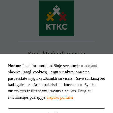
Kontaktinė informacija
Mob. tel. +370 699 73 229
Norime Jus informuoti, kad šioje svetainėje naudojami
Tel. (0-46) 21 02 83
slapukai (angl. cookies). Jeigu sutinkate, prašome,
El.p. info@klaipedatkc.lt
paspauskite mygtuką „Sutinkti su visais“. Savo sutikimą bet
kada galėsite atšaukti pakeisdami interneto naršyklės
K. Donelaičio g. 6B, Klaipėda
nustatymus ir ištrindami įrašytus slapukus. Daugiau
informacijos puslapyje
Slapukų politika
I-V nuo 8.00 iki 17.00.
Pietų pertrauka nuo 12.00 iki 12.45