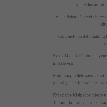
Klaipėdos miesto 
tęsiant švietėjišką veiklą, v
kit
kurių metu pristato tautinių
tr
Kovo 24 d. užsiėmime dalyvav
moksleiviai.
Mokiniai praplėtė savo akiratį
gausybę, apie jų tradicines šve
Kviečiame Klaipėdos miesto ug
Tautinių kultūrų centre eduka