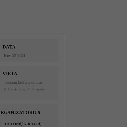
DATA
Kov 25 2021
VIETA
Tautinių kultūrų centras
K. Donelaičio g. 6B, Klaipėda
RGANIZATORIUS
TAUTINIŲ KULTŪRŲ