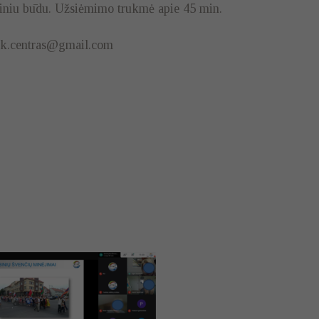
liniu būdu. Užsiėmimo trukmė apie 45 min.
 t.k.centras@gmail.com