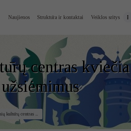
Naujienos
Naujienos
Struktūra ir kontaktai
Veiklos sritys
Struktūra ir
kontaktai
Veiklos sritys
tūrų centras kviečia
Administracin
 užsiėmimus
ė informacija
Kontaktai
ių kultūrų centras ...