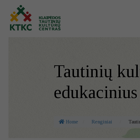
Tautinių kul
edukacinius
Home
/
Renginiai
/
Tautin