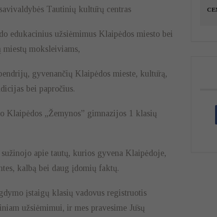
savivaldybės Tautinių kultūrų centras
CE
ykdo edukacinius užsiėmimus Klaipėdos miesto bei
ų miestų moksleiviams,
 bendrijų, gyvenančių Klaipėdos mieste, kultūrą,
adicijas bei papročius.
o Klaipėdos „Žemynos” gimnazijos 1 klasių
, sužinojo apie tautų, kurios gyvena Klaipėdoje,
ntes, kalbą bei daug įdomių faktų.
dymo įstaigų klasių vadovus registruotis
ciniam užsiėmimui, ir mes pravesime Jūsų