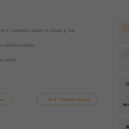
to S. Vaitiekūno auloje (H. Manto g. 84).
 vokiečių bendrija.
ų centras.
O
dar
+ iCal / Outlook export
BE
R