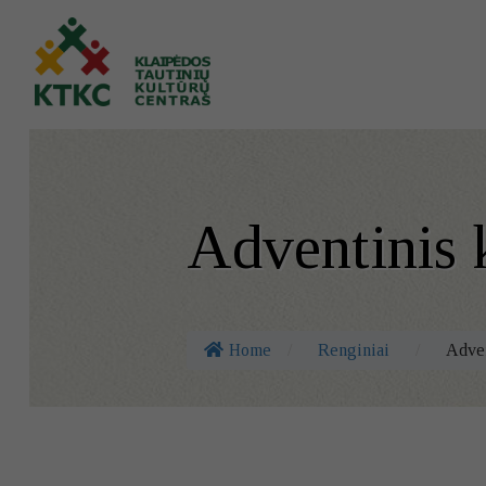
Adventinis 
Home
/
Renginiai
/
Adven