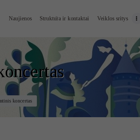
Naujienos
Naujienos
Struktūra ir kontaktai
Veiklos sritys
Struktūra ir
kontaktai
Veiklos sritys
koncertas
Administracin
ė informacija
tinis koncertas
Kontaktai