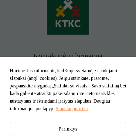
Kontaktinė informacija
Mob. tel. +370 699 73 229
Norime Jus informuoti, kad šioje svetainėje naudojami
Tel. (0-46) 21 02 83
slapukai (angl. cookies). Jeigu sutinkate, prašome,
El.p. info@klaipedatkc.lt
paspauskite mygtuką „Sutinkti su visais“. Savo sutikimą bet
kada galėsite atšaukti pakeisdami interneto naršyklės
K. Donelaičio g. 6B, Klaipėda
nustatymus ir ištrindami įrašytus slapukus. Daugiau
informacijos puslapyje
Slapukų politika
I-V nuo 8.00 iki 17.00.
Pietų pertrauka nuo 12.00 iki 12.45
Parinktys