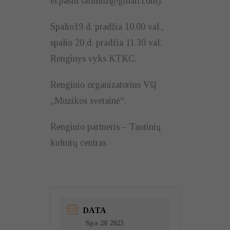
el.paštu tafimuz@gmail.com).
Spalio19 d. pradžia 10.00 val.,
spalio 20 d. pradžia 11.30 val.
Renginys vyks KTKC.
Renginio organizatorius VšĮ
„Muzikos svetainė“.
Renginio partneris – Tautinių
kultūrų centras
DATA
Spa 20 2023