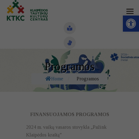
Open toolbar
Naujienos
Programos
Struktūra ir kontaktai
Home
/
Programos
Veiklos sritys
Administracinė informacija
Kontaktai
FINANSUOJAMOS PROGRAMOS
2024 m. vaikų vasaros stovykla „Pažink
Klaipėdos kraštą”