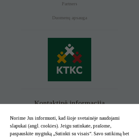
Partners
Duomenų apsauga
Kontaktinė informacija
Mob. tel. +370 699 73 229
Norime Jus informuoti, kad šioje svetainėje naudojami
Tel. (0-46) 21 02 83
slapukai (angl. cookies). Jeigu sutinkate, prašome,
El.p. info@klaipedatkc.lt
paspauskite mygtuką „Sutinkti su visais“. Savo sutikimą bet