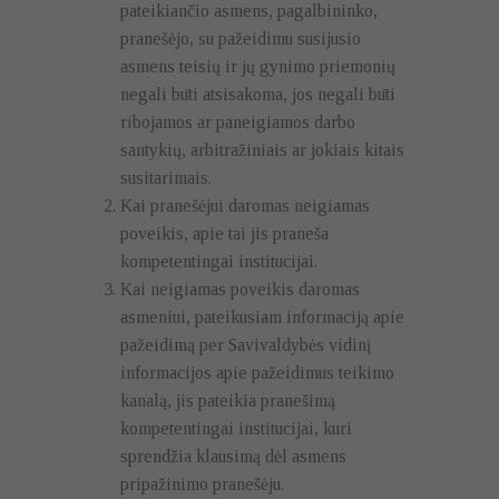
pateikiančio asmens, pagalbininko,
pranešėjo, su pažeidimu susijusio
asmens teisių ir jų gynimo priemonių
negali būti atsisakoma, jos negali būti
ribojamos ar paneigiamos darbo
santykių, arbitražiniais ar jokiais kitais
susitarimais.
Kai pranešėjui daromas neigiamas
poveikis, apie tai jis praneša
kompetentingai institucijai.
Kai neigiamas poveikis daromas
asmeniui, pateikusiam informaciją apie
pažeidimą per Savivaldybės vidinį
informacijos apie pažeidimus teikimo
kanalą, jis pateikia pranešimą
kompetentingai institucijai, kuri
sprendžia klausimą dėl asmens
pripažinimo pranešėju.