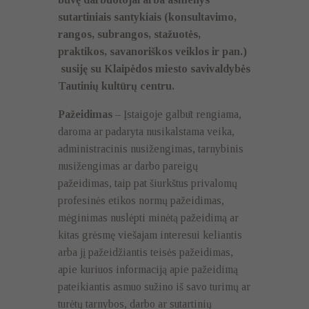
sutartiniais santykiais (konsultavimo,
rangos, subrangos, stažuotės,
praktikos, savanoriškos veiklos ir pan.)
susiję su Klaipėdos miesto savivaldybės
Tautinių kultūrų centru.
Pažeidimas
– Įstaigoje galbūt rengiama,
daroma ar padaryta nusikalstama veika,
administracinis nusižengimas, tarnybinis
nusižengimas ar darbo pareigų
pažeidimas, taip pat šiurkštus privalomų
profesinės etikos normų pažeidimas,
mėginimas nuslėpti minėtą pažeidimą ar
kitas grėsmę viešajam interesui keliantis
arba jį pažeidžiantis teisės pažeidimas,
apie kuriuos informaciją apie pažeidimą
pateikiantis asmuo sužino iš savo turimų ar
turėtų tarnybos, darbo ar sutartinių