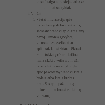
jo su Įstaiga nebesieja darbo ar
kiti teisiniai santykiai.
Viešai.
Viešai informacija apie
pažeidimą gali būti teikiama,
siekiant pranešti apie gresiantį
pavojų žmonių gyvybei,
visuomenės sveikatai ar
aplinkai, kai siekiant užkirsti
kelią tokiai grėsmei būtina
imtis skubių veiksmų ir dėl
laiko stokos nėra galimybių
apie pažeidimą pranešti kitais
būdais arba kitais būdais
pranešus apie pažeidimą
nebuvo laiku imtasi reikiamų
veiksmų.