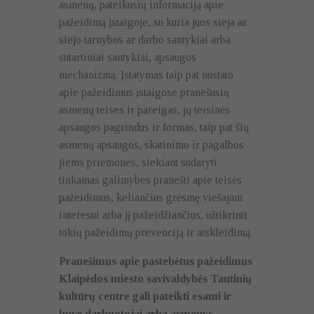
asmenų, pateikusių informaciją apie
pažeidimą įstaigoje, su kuria juos sieja ar
siejo tarnybos ar darbo santykiai arba
sutartiniai santykiai, apsaugos
mechanizmą. Įstatymas taip pat nustato
apie pažeidimus įstaigose pranešusių
asmenų teises ir pareigas, jų teisinės
apsaugos pagrindus ir formas, taip pat šių
asmenų apsaugos, skatinimo ir pagalbos
jiems priemones, siekiant sudaryti
tinkamas galimybes pranešti apie teisės
pažeidimus, keliančius grėsmę viešajam
interesui arba jį pažeidžiančius, užtikrinti
tokių pažeidimų prevenciją ir atskleidimą.
Pranešimus apie pastebėtus pažeidimus
Klaipėdos miesto savivaldybės Tautinių
kultūrų centre gali pateikti esami ir
buvę darbuotojai arba asmenys