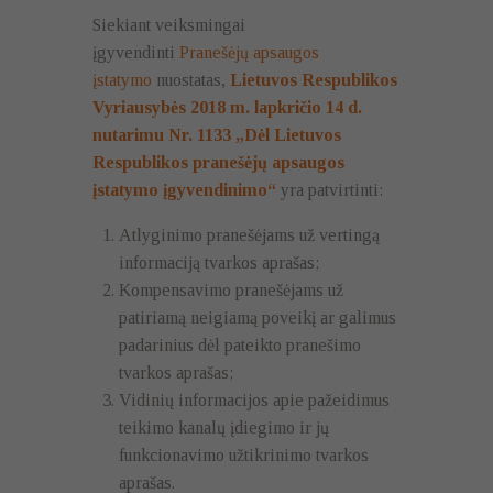
Siekiant veiksmingai
įgyvendinti
Pranešėjų apsaugos
įstatymo
nuostatas,
Lietuvos Respublikos
Vyriausybės 2018 m. lapkričio 14 d.
nutarimu Nr. 1133 „Dėl Lietuvos
Respublikos pranešėjų apsaugos
įstatymo įgyvendinimo“
yra patvirtinti:
Atlyginimo pranešėjams už vertingą
informaciją tvarkos aprašas;
Būtinieji
Kompensavimo pranešėjams už
Būtinieji
slapukai yra
patiriamą neigiamą poveikį ar galimus
reikalingi
padarinius dėl pateikto pranešimo
svetainės
veikimui,
tvarkos aprašas;
saugumui ir
Vidinių informacijos apie pažeidimus
funkcionalumui
teikimo kanalų įdiegimo ir jų
bei naršymui
joje. Šie
funkcionavimo užtikrinimo tvarkos
slapukai būtini
aprašas.
norint pateikti