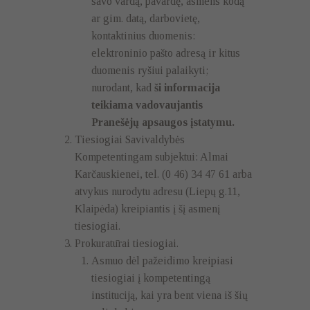
savo vardą, pavardę, asmens kodą
ar gim. datą, darbovietę,
kontaktinius duomenis:
elektroninio pašto adresą ir kitus
duomenis ryšiui palaikyti;
nurodant, kad
ši informacija
teikiama vadovaujantis
Pranešėjų apsaugos įstatymu.
Tiesiogiai Savivaldybės
Kompetentingam subjektui: Almai
Karčauskienei, tel. (0 46) 34 47 61 arba
atvykus nurodytu adresu (Liepų g.11,
Klaipėda) kreipiantis į šį asmenį
tiesiogiai.
Prokuratūrai tiesiogiai.
Asmuo dėl pažeidimo kreipiasi
tiesiogiai į kompetentingą
instituciją, kai yra bent viena iš šių