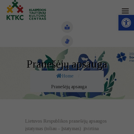
Open toolbar
Naujienos
Pranešėjų apsauga
Struktūra ir kontaktai
Home
/
Veiklos sritys
Pranešėjų apsauga
Administracinė informacija
Kontaktai
Lietuvos Respublikos pranešėjų apsaugos
įstatymas (toliau – Įstatymas) įtvirtina