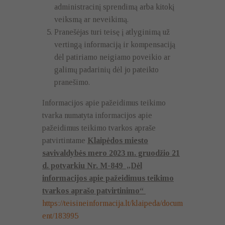
administracinį sprendimą arba kitokį
veiksmą ar neveikimą.
Pranešėjas turi teisę į atlyginimą už
vertingą informaciją ir kompensaciją
dėl patiriamo neigiamo poveikio ar
galimų padarinių dėl jo pateikto
pranešimo.
Informacijos apie pažeidimus teikimo
tvarka numatyta informacijos apie
pažeidimus teikimo tvarkos apraše
patvirtintame
Klaipėdos miesto
savivaldybės mero 2023 m. gruodžio 21
d. potvarkiu Nr. M-849 „Dėl
informacijos apie pažeidimus teikimo
tvarkos aprašo patvirtinimo“
https://teisineinformacija.lt/klaipeda/docum
ent/183995