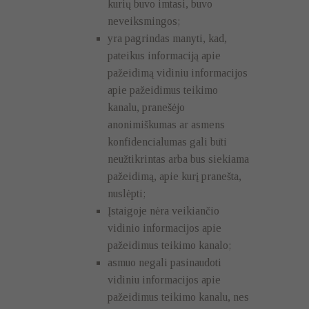
kurių buvo imtasi, buvo
neveiksmingos;
yra pagrindas manyti, kad,
pateikus informaciją apie
pažeidimą vidiniu informacijos
apie pažeidimus teikimo
kanalu, pranešėjo
anonimiškumas ar asmens
konfidencialumas gali būti
neužtikrintas arba bus siekiama
pažeidimą, apie kurį pranešta,
nuslėpti;
Įstaigoje nėra veikiančio
vidinio informacijos apie
pažeidimus teikimo kanalo;
asmuo negali pasinaudoti
vidiniu informacijos apie
pažeidimus teikimo kanalu, nes