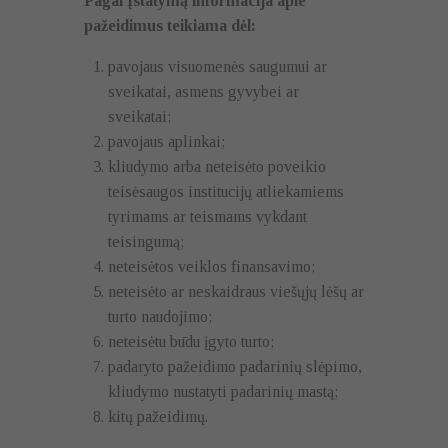
Pagal Įstatymą informacija apie
pažeidimus teikiama dėl:
pavojaus visuomenės saugumui ar
sveikatai, asmens gyvybei ar
sveikatai;
pavojaus aplinkai;
kliudymo arba neteisėto poveikio
teisėsaugos institucijų atliekamiems
tyrimams ar teismams vykdant
teisingumą;
neteisėtos veiklos finansavimo;
neteisėto ar neskaidraus viešųjų lėšų ar
turto naudojimo;
neteisėtu būdu įgyto turto;
padaryto pažeidimo padarinių slėpimo,
kliudymo nustatyti padarinių mastą;
kitų pažeidimų.