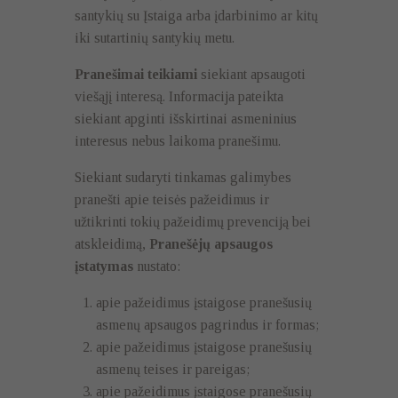
santykių su Įstaiga arba įdarbinimo ar kitų
iki sutartinių santykių metu.
Pranešimai teikiami
siekiant apsaugoti
viešąjį interesą. Informacija pateikta
siekiant apginti išskirtinai asmeninius
interesus nebus laikoma pranešimu.
Siekiant sudaryti tinkamas galimybes
pranešti apie teisės pažeidimus ir
užtikrinti tokių pažeidimų prevenciją bei
atskleidimą,
Pranešėjų apsaugos
įstatymas
nustato:
apie pažeidimus įstaigose pranešusių
asmenų apsaugos pagrindus ir formas;
apie pažeidimus įstaigose pranešusių
asmenų teises ir pareigas;
apie pažeidimus įstaigose pranešusių