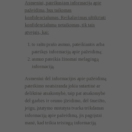
Asmeniui, pateikusiam informaciją apie
pažeidimą, bus taikomas
konfidencialumas. Reikalavimas užtikrinti
konfidencialumą netaikomas, tik tais
atvejais, kai:
to raštu prašo asmuo, pateikiantis arba
pateikęs informaciją apie pažeidimą;
asmuo pateikia žinomai melagingą
informaciją.
Asmeniui dėl informacijos apie pažeidimą
pateikimo neatsiranda jokia sutartinė ar
deliktinė atsakomybė, taip pat atsakomybė
dėl garbės ir orumo įžeidimo, dėl šmeižto,
jeigu, įstatymo nustatyta tvarka teikdamas
informaciją apie pažeidimą, jis pagrįstai
manė, kad teikia teisingą informaciją.