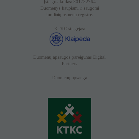
Įstaigos kodas: 301732764
Funkciniai
Duomenys kaupiami ir saugomi
Dėl funkcinių
Juridinių asmenų registre.
slapukų
naudojimo
KTKC steigėjas:
mūsų
svetainė gali
įsiminti jūsų
pasirinkimus,
kuriais
Duomenų apsaugos pareigūnas
Digital
nustatote
tam tikrą
Partners
svetainės
išvaizdą bei
Duomenų apsauga
veikimą, kad
apsilankymas
būtų patogus
jums.
Rinkodaros
Rinkodaros
slapukai –
(dar