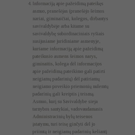
Informaciją apie pažeidimą pateikęs
asmuo, pranešėjas (pranešėjo šeimos
nariai, giminaičiai, kolegos, dirbantys
savivaldybėje arba kitame su
savivaldybę subordinaciniais ryšiais
susijusiame juridiniame asmenyje,
kuriame informaciją apie pažeidimą
pateikusio asmens šeimos narys,
giminaitis, kolega dėl informacijos
apie pažeidimą pateikimo gali patirti
neigiamų padarinių) dėl patiriamų
neigiamo poveikio priemonių nulemtų
padarinių gali kreiptis į teismą.
Asmuo, kurį su Savivaldybe sieja
tarnybos santykiai, vadovaudamasis
Administracinių bylų teisenos
įstatymu, turi teisę ginčyti dėl jo
priimtą ir neigiamų padarinių keliantį