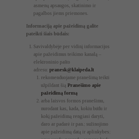
asmenų apsaugos, skatinimo ir
pagalbos jiems priemones.
Informaciją apie pažeidimą galite
pateikti šiais būdais:
Savivaldybėje per vidinį informacijos
apie pažeidimus teikimo kanalą –
elektroninio pašto
adresu:
pranesk@klaipeda.lt
rekomenduojame pranešimą teikti
užpildant šią
Pranešimo apie
pažeidimą formą
arba laisvos formos pranešimu,
nurodant kas, kada, kokiu būdu ir
kokį pažeidimą rengiasi daryti,
daro ar padarė ir pan.; sužinojimo
apie pažeidimą datą ir aplinkybes;