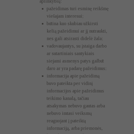
aplinkybių:
pažeidimas turi esminę reikšmę
viešajam interesui;
būtina kuo skubiau užkirsti
kelią pažeidimui ar jį nutraukti,
nes gali atsirasti didelė žala;
vadovaujantys, su įstaiga darbo
ar sutartiniais santykiais
siejami asmenys patys galbūt
daro ar yra padarę pažeidimus;
informacija apie pažeidimą
buvo pateikta per vidinį
informacijos apie pažeidimus
teikimo kanalą, tačiau
atsakymas nebuvo gautas arba
nebuvo imtasi veiksmų
reaguojant į pateiktą
informaciją, arba priemonės,